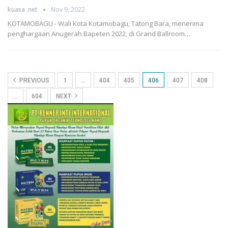
kuasa .net
Nov 9, 2022
KOTAMOBAGU - Wali Kota Kotamobagu, Tatong Bara, menerima
penghargaan Anugerah Bapeten 2022, di Grand Ballroom…
PREVIOUS
1
…
404
405
406
407
408
…
604
NEXT