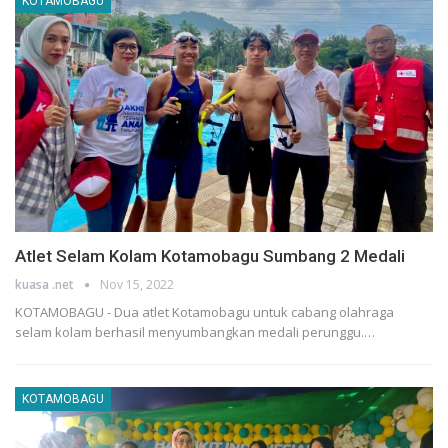
KOTAMOBAGU
Atlet Selam Kolam Kotamobagu Sumbang 2 Medali
kuasa .net
Nov 15, 2022
KOTAMOBAGU - Dua atlet Kotamobagu untuk cabang olahraga
selam kolam berhasil menyumbangkan medali perunggu.…
KOTAMOBAGU