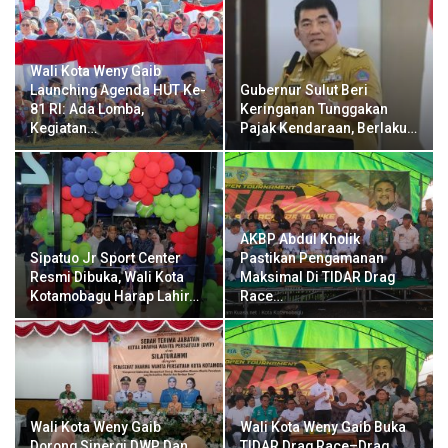
Wali Kota Weny Gaib
Launching Agenda HUT Ke-
Gubernur Sulut Beri
81 RI: Ada Lomba,
Keringanan Tunggakan
Kegiatan…
Pajak Kendaraan, Berlaku…
AKBP Abdul Kholik
Sipatuo Jr Sport Center
Pastikan Pengamanan
Resmi Dibuka, Wali Kota
Maksimal Di TIDAR Drag
Kotamobagu Harap Lahir…
Race…
Wali Kota Weny Gaib
Wali Kota Weny Gaib Buka
Dorong Sinergi DWP Dan
TIDAR Drag Race–Drag