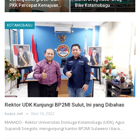
PKK Percepat Kemajuan…
Bike Kotamobagu…
KOTAMOBAGU
Rektor UDK Kunjungi BP2MI Sulut, Ini yang Dibahas
kuasa .net
Nov 16, 2022
MANADO - Rektor Universitas Domuga Kotamobagu (UDK), Agus
Supandi Soegoto, mengunjungi kantor BP2MI Sulawesi Utara…