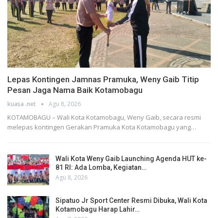
Lepas Kontingen Jamnas Pramuka, Weny Gaib Titip
Pesan Jaga Nama Baik Kotamobagu
kuasa .net
Agu 8, 2026
KOTAMOBAGU – Wali Kota Kotamobagu, Weny Gaib, secara resmi
melepas kontingen Gerakan Pramuka Kota Kotamobagu yang…
Wali Kota Weny Gaib Launching Agenda HUT ke-
81 RI: Ada Lomba, Kegiatan…
Agu 8, 2026
Sipatuo Jr Sport Center Resmi Dibuka, Wali Kota
Kotamobagu Harap Lahir…