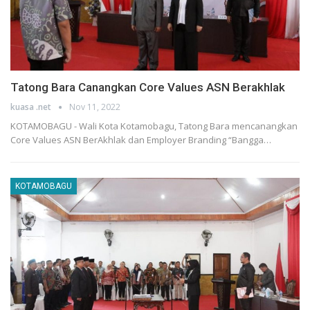
Tatong Bara Canangkan Core Values ASN Berakhlak
kuasa .net
Nov 11, 2022
KOTAMOBAGU - Wali Kota Kotamobagu, Tatong Bara mencanangkan
Core Values ASN BerAkhlak dan Employer Branding “Bangga…
KOTAMOBAGU