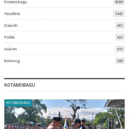
Kotamobagu
4584
Headline
1442
Daerah
461
Politik
422
Hukrim
415
Bolmong
380
KOTAMOBAGU
KOTAMOBAGU