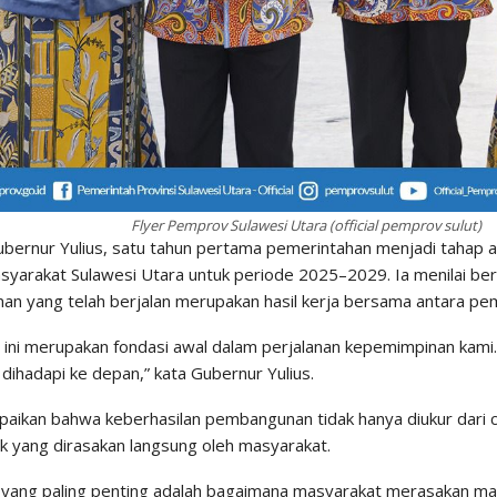
Flyer Pemprov Sulawesi Utara (official pemprov sulut)
bernur Yulius, satu tahun pertama pemerintahan menjadi tahap 
yarakat Sulawesi Utara untuk periode 2025–2029. Ia menilai be
n yang telah berjalan merupakan hasil kerja bersama antara pe
n ini merupakan fondasi awal dalam perjalanan kepemimpinan kami
dihadapi ke depan,” kata Gubernur Yulius.
aikan bahwa keberhasilan pembangunan tidak hanya diukur dari ca
k yang dirasakan langsung oleh masyarakat.
, yang paling penting adalah bagaimana masyarakat merasakan m