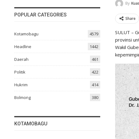
By
Kuas
POPULAR CATEGORIES
Share
SULUT – Gu
Kotamobagu
4579
provinsi u
Headline
1442
Wakil Gube
kepemimpin
Daerah
461
Politik
422
Hukrim
414
Bolmong
380
KOTAMOBAGU