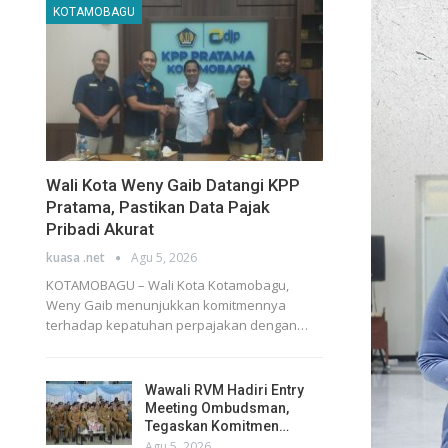
KOTAMOBAGU
Wali Kota Weny Gaib Datangi KPP
Pratama, Pastikan Data Pajak
Pribadi Akurat
kuasa .net
Agu 5, 2026
KOTAMOBAGU – Wali Kota Kotamobagu,
Weny Gaib menunjukkan komitmennya
terhadap kepatuhan perpajakan dengan…
Wawali RVM Hadiri Entry
Meeting Ombudsman,
Tegaskan Komitmen…
Agu 5, 2026