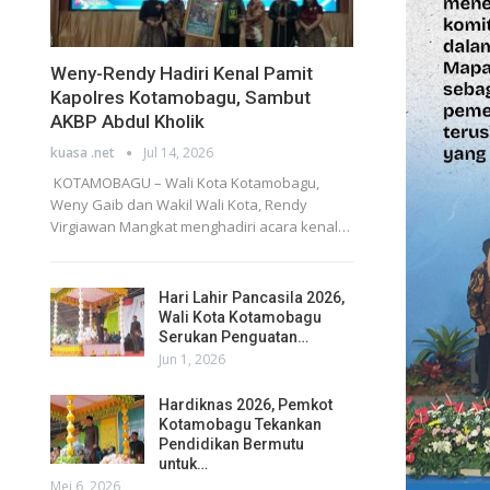
Weny-Rendy Hadiri Kenal Pamit
Kapolres Kotamobagu, Sambut
AKBP Abdul Kholik
kuasa .net
Jul 14, 2026
KOTAMOBAGU – Wali Kota Kotamobagu,
Weny Gaib dan Wakil Wali Kota, Rendy
Virgiawan Mangkat menghadiri acara kenal…
Hari Lahir Pancasila 2026,
Wali Kota Kotamobagu
Serukan Penguatan…
Jun 1, 2026
Hardiknas 2026, Pemkot
Kotamobagu Tekankan
Pendidikan Bermutu
untuk…
Mei 6, 2026