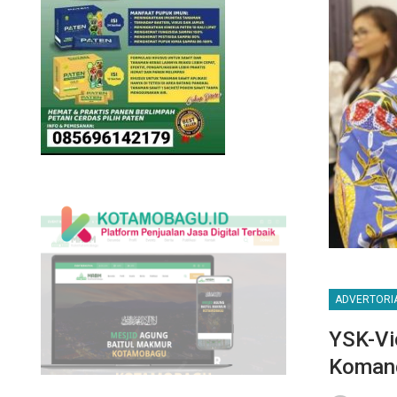
ADVERTORI
YSK-Vi
Koman