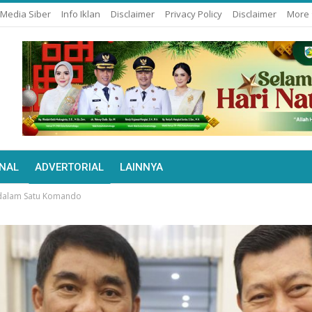
Media Siber
Info Iklan
Disclaimer
Privacy Policy
Disclaimer
More
NAL
ADVERTORIAL
LAINNYA
 dalam Satu Komando