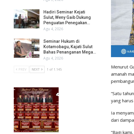
Hadiri Seminar Kejati
Sulut, Weny Gaib Dukung
Penguatan Penegakan…
Agu 4, 2026
Seminar Hukum di
Kotamobagu, Kajati Sulut
Bahas Penanganan Mega…
Agu 4, 2026
Menurut Gu
PREV
NEXT
1 of 1.145
amanah mas
pembanguna
“Satu tahu
yang harus 
Ia menyamp
dari dampa
“Bagi kami