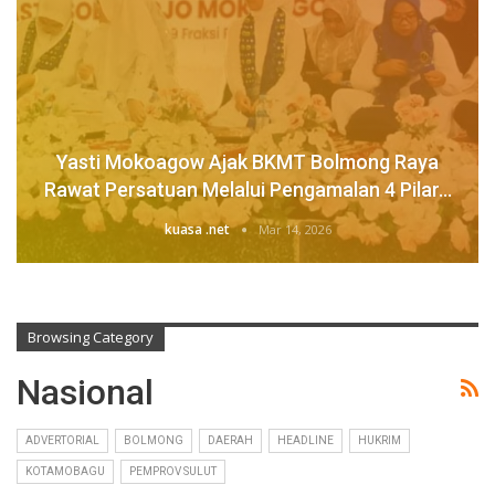
Yasti Mokoagow Ajak BKMT Bolmong Raya
Rawat Persatuan Melalui Pengamalan 4 Pilar…
kuasa .net
Mar 14, 2026
Browsing Category
Nasional
ADVERTORIAL
BOLMONG
DAERAH
HEADLINE
HUKRIM
KOTAMOBAGU
PEMPROV SULUT