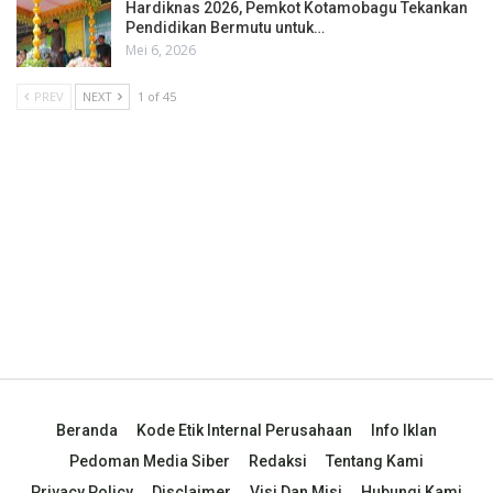
Hardiknas 2026, Pemkot Kotamobagu Tekankan
Pendidikan Bermutu untuk…
Mei 6, 2026
PREV
NEXT
1 of 45
Beranda
Kode Etik Internal Perusahaan
Info Iklan
Pedoman Media Siber
Redaksi
Tentang Kami
Privacy Policy
Disclaimer
Visi Dan Misi
Hubungi Kami