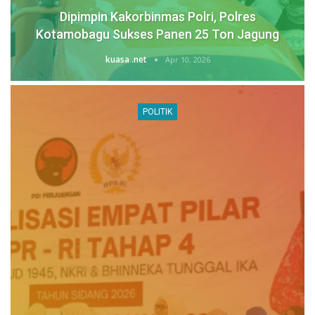
Dipimpin Kakorbinmas Polri, Polres
Kotamobagu Sukses Panen 25 Ton Jagung
kuasa .net
Apr 10, 2026
POLITIK