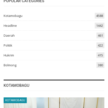
POPULAR CATEGORIES
Kotamobagu
4588
Headline
1442
Daerah
461
Politik
422
Hukrim
415
Bolmong
380
KOTAMOBAGU
KOTAMOBAGU