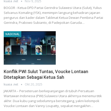
kuasa .net
Nov 9, 2025
BOGOR - Ketua DPD Partai Gerindra Sulawesi Utara (Sulut), Yulius
Selvanus Komaling (YSK), memimpin langsung kehadiran jajaran
pengurus dan kader dalam Taklimat Ketua Dewan Pembina Partai
Gerindra, Prabowo Subianto, di Padepokan Garuda…
NASIONAL
Konflik PWI Sulut Tuntas, Voucke Lontaan
Ditetapkan Sebagai Ketua Sah
kuasa .net
Okt 20, 2025
JAKARTA – Perseteruan berkepanjangan di tubuh Persatuan
Wartawan Indonesia (PWI) Sulawesi Utara akhirnya menemui titik
akhir. Dua kubu yang sebelumnya bersitegang, yakni kelompok
Voucke Lontaan dan Vanny Loupatty, sepakat mengakhiri…