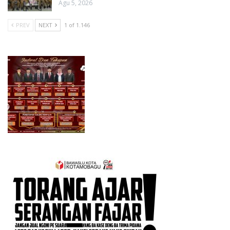
Agu 5, 2026
PREV
NEXT
1 of 1.146