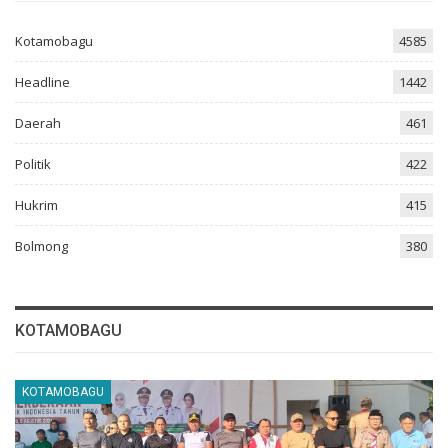
Kotamobagu
4585
Headline
1442
Daerah
461
Politik
422
Hukrim
415
Bolmong
380
KOTAMOBAGU
KOTAMOBAGU