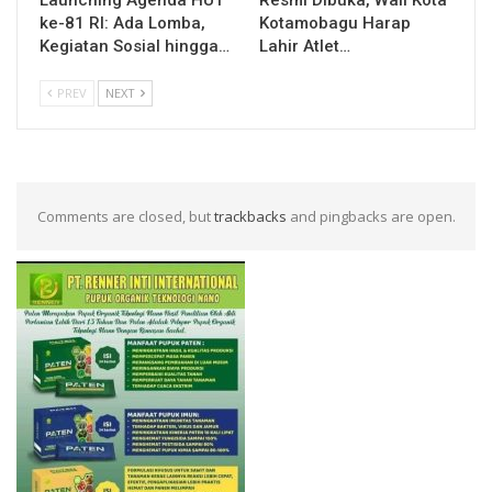
Launching Agenda HUT
Resmi Dibuka, Wali Kota
ke-81 RI: Ada Lomba,
Kotamobagu Harap
Kegiatan Sosial hingga…
Lahir Atlet…
PREV
NEXT
Comments are closed, but
trackbacks
and pingbacks are open.