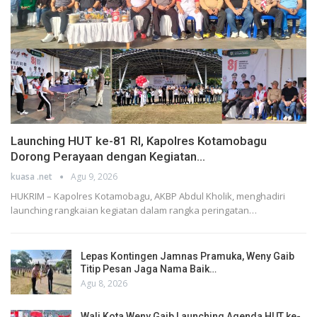
Launching HUT ke-81 RI, Kapolres Kotamobagu
Dorong Perayaan dengan Kegiatan…
kuasa .net
Agu 9, 2026
HUKRIM – Kapolres Kotamobagu, AKBP Abdul Kholik, menghadiri
launching rangkaian kegiatan dalam rangka peringatan…
Lepas Kontingen Jamnas Pramuka, Weny Gaib
Titip Pesan Jaga Nama Baik…
Agu 8, 2026
Wali Kota Weny Gaib Launching Agenda HUT ke-