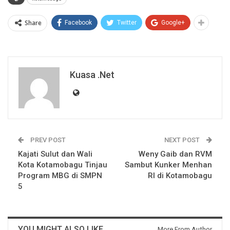
Share
Facebook
Twitter
Google+
Kuasa .net
PREV POST
NEXT POST
Kajati Sulut dan Wali
Weny Gaib dan RVM
Kota Kotamobagu Tinjau
Sambut Kunker Menhan
Program MBG di SMPN
RI di Kotamobagu
5
YOU MIGHT ALSO LIKE
More From Author