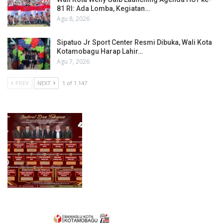
81 RI: Ada Lomba, Kegiatan…
Agu 8, 2026
Sipatuo Jr Sport Center Resmi Dibuka, Wali Kota
Kotamobagu Harap Lahir…
Agu 7, 2026
PREV
NEXT
1 of 1.147