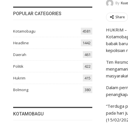
By
Kuas
POPULAR CATEGORIES
Share
HUKRIM – K
Kotamobagu
4581
Kotamobagu
Headline
1442
babak baru
kepolisian
Daerah
461
Tim Resmob
Politik
422
mengamanka
masyarakat
Hukrim
415
Dalam per
Bolmong
380
penangkapa
“Terduga p
pada hari J
KOTAMOBAGU
(15/02/202