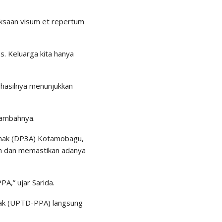
ksaan visum et repertum
es. Keluarga kita hanya
n hasilnya menunjukkan
tambahnya.
Anak (DP3A) Kotamobagu,
an dan memastikan adanya
A,” ujar Sarida.
nak (UPTD-PPA) langsung