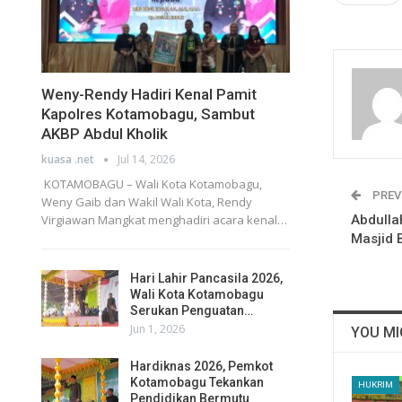
Weny-Rendy Hadiri Kenal Pamit
Kapolres Kotamobagu, Sambut
AKBP Abdul Kholik
kuasa .net
Jul 14, 2026
KOTAMOBAGU – Wali Kota Kotamobagu,
PREV
Weny Gaib dan Wakil Wali Kota, Rendy
Abdulla
Virgiawan Mangkat menghadiri acara kenal…
Masjid 
Hari Lahir Pancasila 2026,
Wali Kota Kotamobagu
Serukan Penguatan…
Jun 1, 2026
YOU MI
Hardiknas 2026, Pemkot
Kotamobagu Tekankan
HUKRIM
Pendidikan Bermutu