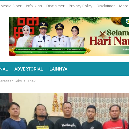
Media Siber
Info Iklan
Disclaimer
Privacy Policy
Disclaimer
Mor
NAL
ADVERTORIAL
LAINNYA
erasaan Seksual Anak