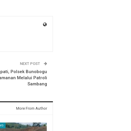
NEXT POST
upati, Polsek Bunobogu
amanan Melalui Patroli
Sambang
More From Author
NG