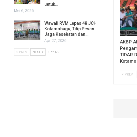
untuk…
Mei 6, 2026
Wawali RVM Lepas 48 JCH
Kotamobagu, Titip Pesan
Jaga Kesehatan dan…
Apr 27, 2026
AKBP Ab
Pengam
PREV
NEXT
1 of 45
TIDAR 
Kotamo
PREV