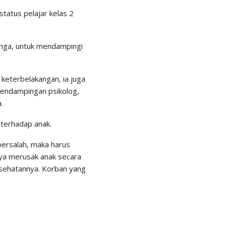
tatus pelajar kelas 2
apanga, untuk mendampingi
 keterbelakangan, ia juga
pendampingan psikolog,
.
 terhadap anak.
 bersalah, maka harus
nya merusak anak secara
esehatannya. Korban yang