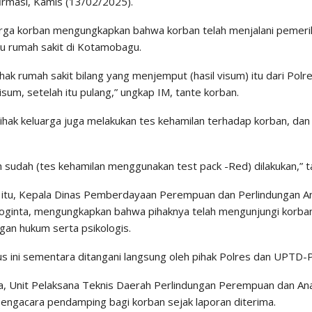
firmasi, Kamis (13/02/2025).
arga korban mengungkapkan bahwa korban telah menjalani pemeri
tu rumah sakit di Kotamobagu.
pihak rumah sakit bilang yang menjemput (hasil visum) itu dari Polr
isum, setelah itu pulang,” ungkap IM, tante korban.
 pihak keluarga juga melakukan tes kehamilan terhadap korban, da
h sudah (tes kehamilan menggunakan test pack -Red) dilakukan,” 
itu, Kepala Dinas Pemberdayaan Perempuan dan Perlindungan 
oginta, mengungkapkan bahwa pihaknya telah mengunjungi korb
an hukum serta psikologis.
s ini sementara ditangani langsung oleh pihak Polres dan UPTD-PP
, Unit Pelaksana Teknis Daerah Perlindungan Perempuan dan A
engacara pendamping bagi korban sejak laporan diterima.