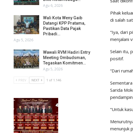
saat dikon
Agu 6, 2026
Pihak kelu
Wali Kota Weny Gaib
di salah sa
Datangi KPP Pratama,
Pastikan Data Pajak
“Iya, dari 
Pribadi…
menjalani v
Agu 5, 2026
Selain itu,
Wawali RVM Hadiri Entry
Meeting Ombudsman,
positif.
Tegaskan Komitmen…
Agu 5, 2026
“Dari ruma
PREV
NEXT
1 of 1.146
Sementara 
Sarida Mok
pendamping
“Untuk kasu
Menurutnya
menunjuk p