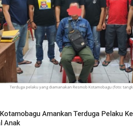
Terduga pelaku yang diamanakan Resmob Kotamobagu (foto: tangk
 Kotamobagu Amankan Terduga Pelaku K
l Anak