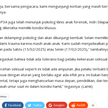
juga, bersama pengacara, kami mengunjungi korban yang masih bers
nya.
 DP3A juga telah menunjuk psikolog klinis anak forensik, Indri Dil
 diketahui memiliki kondisi khusus.
n didampingi psikolog dan akan dikunjungi kembali. Selain memiliki
lami trauma karena masih anak-anak. Kami sudah menjadwalkan 
n pada Sabtu (15/02/2025) atau Senin (17/02/2025),” tambahnya
egaskan bahwa tidak ada toleransi bagi pelaku kekerasan seksual
cehan seksual seperti ini tidak ada ampunan. Jika pelaku terbukti
suai dengan aturan yang berlaku agar ada efek jera. Ini bukan ha
mental, tetapi juga menghancurkan masa depan, pendidikan, dan k
wah umur saat ini dalam kondisi hamil,” tegasnya. (Lamk)
obagu
Facebook
Twitter
Google+
ReddIt