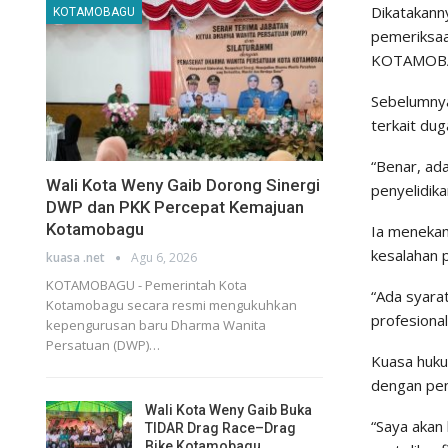
Dikatakann
KOTAMOBAGU
pemeriksaa
KOTAMOBA
Sebelumnya
terkait du
“Benar, ad
Wali Kota Weny Gaib Dorong Sinergi
penyelidika
DWP dan PKK Percepat Kemajuan
Kotamobagu
Ia menekank
kesalahan 
kuasa .net
Agu 6, 2026
KOTAMOBAGU - Pemerintah Kota
“Ada syarat 
Kotamobagu secara resmi mengukuhkan
profesional
kepengurusan baru Dharma Wanita
Persatuan (DWP)…
Kuasa huku
dengan pen
Wali Kota Weny Gaib Buka
“Saya akan 
TIDAR Drag Race–Drag
Bike Kotamobagu…