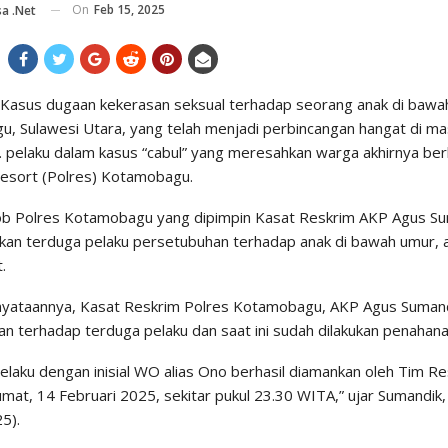
On
Feb 15, 2025
a .net
asus dugaan kekerasan seksual terhadap seorang anak di bawah
, Sulawesi Utara, yang telah menjadi perbincangan hangat di ma
. pelaku dalam kasus “cabul” yang meresahkan warga akhirnya berh
 resort (Polres) Kotamobagu.
 Polres Kotamobagu yang dipimpin Kasat Reskrim AKP Agus Sum
n terduga pelaku persetubuhan terhadap anak di bawah umur, at
.
nyataannya, Kasat Reskrim Polres Kotamobagu, AKP Agus Suman
n terhadap terduga pelaku dan saat ini sudah dilakukan penahana
elaku dengan inisial WO alias Ono berhasil diamankan oleh Tim Re
umat, 14 Februari 2025, sekitar pukul 23.30 WITA,” ujar Sumandik
5).