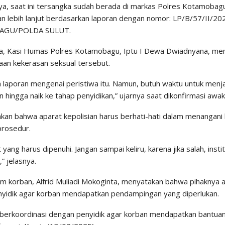
ya, saat ini tersangka sudah berada di markas Polres Kotamobagu
n lebih lanjut berdasarkan laporan dengan nomor: LP/B/57/II/
GU/POLDA SULUT.
, Kasi Humas Polres Kotamobagu, Iptu I Dewa Dwiadnyana, me
gaan kekerasan seksual tersebut.
a laporan mengenai peristiwa itu. Namun, butuh waktu untuk menja
n hingga naik ke tahap penyidikan,” ujarnya saat dikonfirmasi awa
an bahwa aparat kepolisian harus berhati-hati dalam menangani ka
prosedur.
yang harus dipenuhi. Jangan sampai keliru, karena jika salah, institus
,” jelasnya.
m korban, Alfrid Muliadi Mokoginta, menyatakan bahwa pihaknya a
yidik agar korban mendapatkan pendampingan yang diperlukan.
berkoordinasi dengan penyidik agar korban mendapatkan bantuan psi