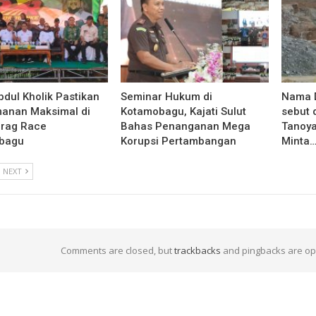
dul Kholik Pastikan
Seminar Hukum di
Nama D
anan Maksimal di
Kotamobagu, Kajati Sulut
sebut d
Drag Race
Bahas Penanganan Mega
Tanoya
bagu
Korupsi Pertambangan
Minta
NEXT
Comments are closed, but
trackbacks
and pingbacks are op