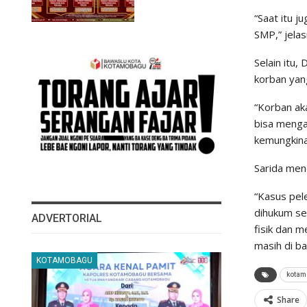
“Saat itu 
SMP,” jelas
Selain itu,
korban yang
“Korban aka
bisa menga
kemungkina
Sarida men
“Kasus pele
dihukum se
ADVERTORIAL
fisik dan 
masih di ba
KOTAMOBAGU
kotam
Share