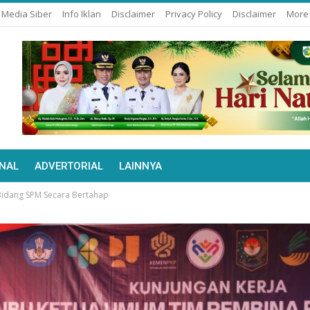
Media Siber
Info Iklan
Disclaimer
Privacy Policy
Disclaimer
Mor
NAL
ADVERTORIAL
LAINNYA
 Bidang SPM Secara Bertahap