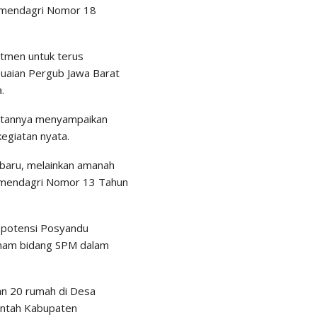
rmendagri Nomor 18
itmen untuk terus
suaian Pergub Jawa Barat
.
utannya menyampaikan
egiatan nyata.
 baru, melainkan amanah
rmendagri Nomor 13 Tahun
 potensi Posyandu
enam bidang SPM dalam
an 20 rumah di Desa
intah Kabupaten