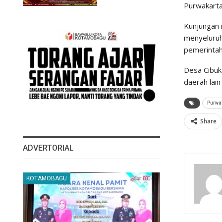
Purwakarta
Kunjungan 
menyeluruh 
pemerintah
Desa Cibuk
daerah lai
Purwa
Share
ADVERTORIAL
KOTAMOBAGU