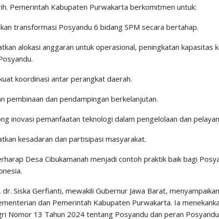
ih. Pemerintah Kabupaten Purwakarta berkomitmen untuk:
kan transformasi Posyandu 6 bidang SPM secara bertahap.
atkan alokasi anggaran untuk operasional, peningkatan kapasitas 
Posyandu.
uat koordinasi antar perangkat daerah.
an pembinaan dan pendampingan berkelanjutan.
ng inovasi pemanfaatan teknologi dalam pengelolaan dan pelaya
atkan kesadaran dan partisipasi masyarakat.
rharap Desa Cibukamanah menjadi contoh praktik baik bagi Posyan
onesia.
 dr. Siska Gerfianti, mewakili Gubernur Jawa Barat, menyampaikan
ementerian dan Pemerintah Kabupaten Purwakarta. Ia menekanka
ri Nomor 13 Tahun 2024 tentang Posyandu dan peran Posyandu