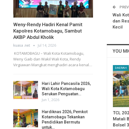
PREV
Wali Ko
dan Res
Weny-Rendy Hadiri Kenal Pamit
Kecil
Kapolres Kotamobagu, Sambut
AKBP Abdul Kholik
kuasa .net
Jul 14, 2026
YOU MI
KOTAMOBAGU – Wali Kota Kotamobagu,
Weny Gaib dan Wakil Wali Kota, Rendy
Virgiawan Mangkat menghadiri acara kenal…
DAERAH
Hari Lahir Pancasila 2026,
Wali Kota Kotamobagu
Serukan Penguatan…
Jun 1, 2026
Hardiknas 2026, Pemkot
TCL 202
Kotamobagu Tekankan
Matali
Pendidikan Bermutu
Bolsel 
untuk…