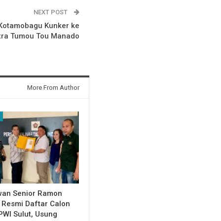
NEXT POST
 Kotamobagu Kunker ke
tra Tumou Tou Manado
More From Author
wan Senior Ramon
Resmi Daftar Calon
PWI Sulut, Usung