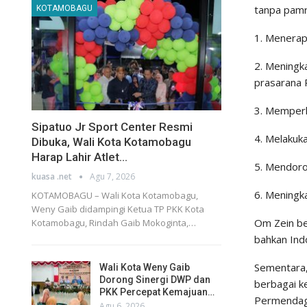
tanpa pamr
KOTAMOBAGU
1. Menerap
2. Meningk
prasarana 
3. Memperk
Sipatuo Jr Sport Center Resmi
4. Melakuk
Dibuka, Wali Kota Kotamobagu
Harap Lahir Atlet…
5. Mendoro
kuasa .net
Agu 7, 2026
6. Meningk
KOTAMOBAGU – Wali Kota Kotamobagu,
Weny Gaib didampingi Ketua TP PKK Kota
Om Zein be
Kotamobagu, Rindah Gaib Mokoginta,…
bahkan Ind
Sementara,
Wali Kota Weny Gaib
Dorong Sinergi DWP dan
berbagai k
PKK Percepat Kemajuan…
Permendag
Agu 6, 2026