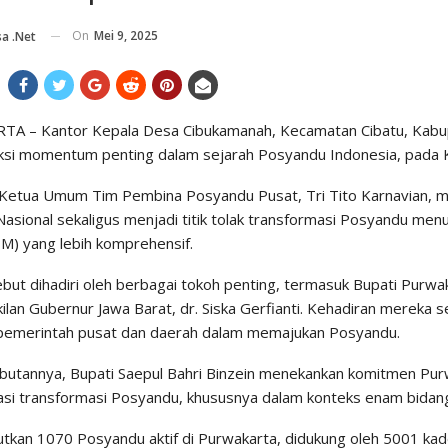
On
Mei 9, 2025
a .net
A – Kantor Kepala Desa Cibukamanah, Kecamatan Cibatu, Kabu
ksi momentum penting dalam sejarah Posyandu Indonesia, pada K
Ketua Umum Tim Pembina Posyandu Pusat, Tri Tito Karnavian, m
asional sekaligus menjadi titik tolak transformasi Posyandu men
PM) yang lebih komprehensif.
but dihadiri oleh berbagai tokoh penting, termasuk Bupati Purwak
ilan Gubernur Jawa Barat, dr. Siska Gerfianti. Kehadiran mereka
emerintah pusat dan daerah dalam memajukan Posyandu.
utannya, Bupati Saepul Bahri Binzein menekankan komitmen Pur
si transformasi Posyandu, khususnya dalam konteks enam bidan
tkan 1070 Posyandu aktif di Purwakarta, didukung oleh 5001 kad