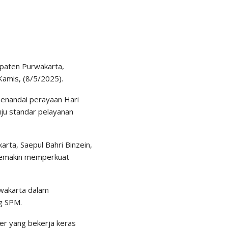
paten Purwakarta,
amis, (8/5/2025).
enandai perayaan Hari
uju standar pelayanan
arta, Saepul Bahri Binzein,
 semakin memperkuat
wakarta dalam
g SPM.
er yang bekerja keras