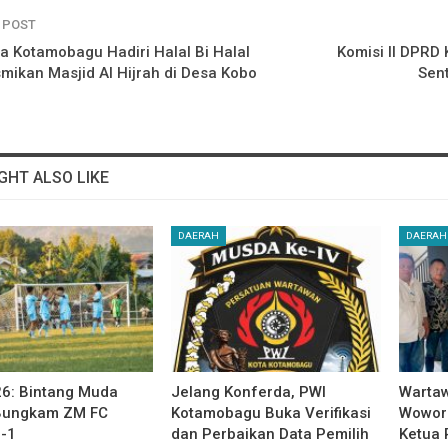
 POST
ta Kotamobagu Hadiri Halal Bi Halal
Komisi II DPRD
mikan Masjid Al Hijrah di Desa Kobo
Sen
GHT ALSO LIKE
DAERAH
DAERAH
6: Bintang Muda
Jelang Konferda, PWI
Warta
 Bungkam ZM FC
Kotamobagu Buka Verifikasi
Wowor 
3-1
dan Perbaikan Data Pemilih
Ketua 