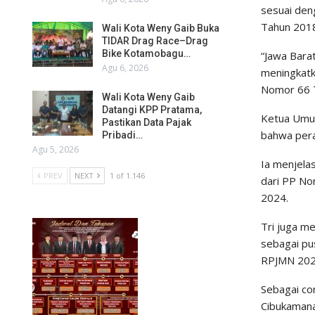
sesuai de
Tahun 201
Wali Kota Weny Gaib Buka
TIDAR Drag Race–Drag
Bike Kotamobagu…
“Jawa Bara
Agu 6, 2026
meningkatk
Nomor 66 T
Wali Kota Weny Gaib
Datangi KPP Pratama,
Ketua Umum
Pastikan Data Pajak
bahwa pera
Pribadi…
Agu 5, 2026
Ia menjela
PREV
NEXT
1 of 1.146
dari PP N
2024.
Tri juga m
sebagai pu
RPJMN 202
Sebagai co
Cibukamana