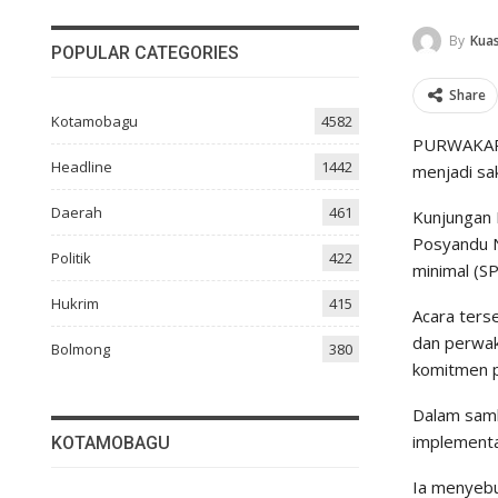
By
Kuas
POPULAR CATEGORIES
Share
Kotamobagu
4582
PURWAKART
Headline
1442
menjadi sa
Daerah
461
Kunjungan 
Posyandu N
Politik
422
minimal (S
Hukrim
415
Acara terse
dan perwak
Bolmong
380
komitmen p
Dalam samb
implementa
KOTAMOBAGU
Ia menyebu