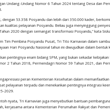
ngan Undang-Undang Nomor 6 Tahun 2024 tentang Desa dan Pe
8.
t, dengan 53.358 Posyandu dan lebih dari 350.000 kader, berkom
an kualitas pelayanan Posyandu. Beliau juga menyinggung penye
ahun 2020 dengan semangat transformasi Posyandu,” kata Siska
 Tim Pembina Posyandu Pusat, Tri Tito Karnavian dalam samb
yaan Hari Posyandu Nasional tahun ini diwujudkan dalam bentuk k
skan pentingnya enam bidang SPM, yang bukan sekadar kebijakan
omor 2 Tahun 2018, Permendagri Nomor 59 Tahun 2021, dan Pe
engapresiasi peran Kementerian Kesehatan dalam memanfaatkan
sat pelayanan terpadu dan menekankan pentingnya integrasi ke
5-2029.
ntoh nyata, Tri Karnavian juga menyebutkan bantuan pembangun
h, kerjasama antara Kementerian Perumahan Rakyat dan Pemer