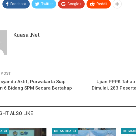
Facebook
Twitter
Google+
ReddIt
Kuasa .net
 POST
syandu Aktif, Purwakarta Siap
Ujian PPPK Tahap
n 6 Bidang SPM Secara Bertahap
Dimulai, 283 Pesert
GHT ALSO LIKE
BAGU
KOTAMOBAGU
KOTAM