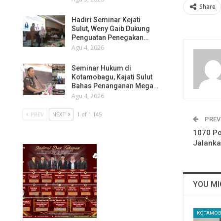
Share
Hadiri Seminar Kejati
Sulut, Weny Gaib Dukung
Penguatan Penegakan…
Agu 4, 2026
Seminar Hukum di
Kotamobagu, Kajati Sulut
Bahas Penanganan Mega…
Agu 4, 2026
PREV
NEXT
1 of 1.145
PREV
1070 Po
Jalanka
YOU MI
KOTAMO