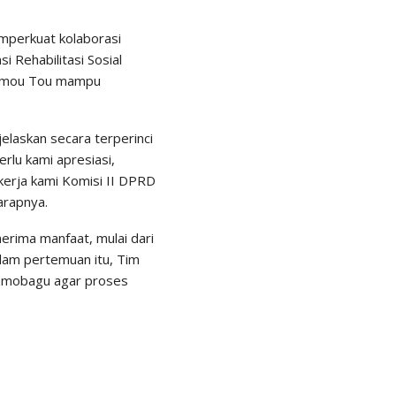
emperkuat kolaborasi
 Rehabilitasi Sosial
 Tumou Tou mampu
elaskan secara terperinci
rlu kami apresiasi,
kerja kami Komisi II DPRD
arapnya.
rima manfaat, mulai dari
alam pertemuan itu, Tim
tamobagu agar proses