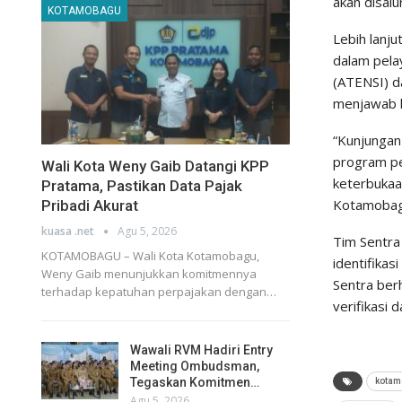
akan disal
KOTAMOBAGU
Lebih lanju
dalam pela
(ATENSI) d
menjawab k
“Kunjungan 
program pe
Wali Kota Weny Gaib Datangi KPP
keterbukaa
Pratama, Pastikan Data Pajak
Kotamobagu
Pribadi Akurat
kuasa .net
Agu 5, 2026
Tim Sentra
KOTAMOBAGU – Wali Kota Kotamobagu,
identifikas
Weny Gaib menunjukkan komitmennya
Sentra ber
terhadap kepatuhan perpajakan dengan…
verifikasi 
Wawali RVM Hadiri Entry
Meeting Ombudsman,
Tegaskan Komitmen…
kotam
Agu 5, 2026