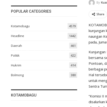
By
Kuas
POPULAR CATEGORIES
Share
KOTAMOBAG
Kotamobagu
4579
kunjungan 
Headline
1442
naungan Ke
pada, Juma
Daerah
461
Kunjungan 
Politik
422
bersama se
Pontoan, d
Hukrim
414
berbagai p
Hal terseb
Bolmong
380
untuk meng
Sentra Tum
KOTAMOBAGU
“Komisi II
disalurkan