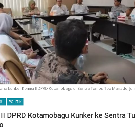
ana kunker Komisi ll DPRD Kotamobagu di Sentra Tumou Tou Manado, Jumat
GU
POLITIK
 II DPRD Kotamobagu Kunker ke Sentra T
o