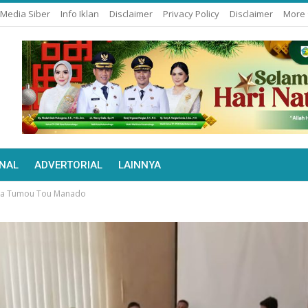
Media Siber
Info Iklan
Disclaimer
Privacy Policy
Disclaimer
More
NAL
ADVERTORIAL
LAINNYA
tra Tumou Tou Manado