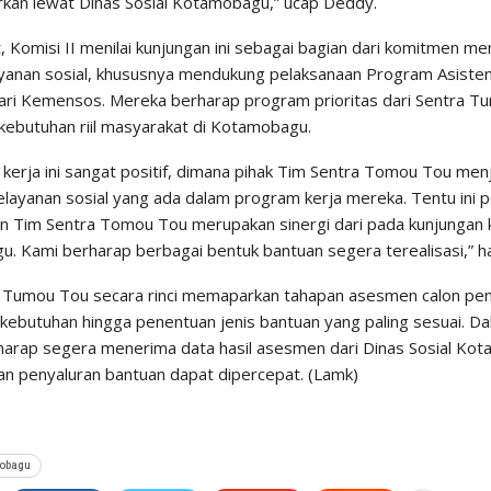
urkan lewat Dinas Sosial Kotamobagu,” ucap Deddy.
t, Komisi II menilai kunjungan ini sebagai bagian dari komitmen m
yanan sosial, khususnya mendukung pelaksanaan Program Asistensi
ari Kemensos. Mereka berharap program prioritas dari Sentra
ebutuhan riil masyarakat di Kotamobagu.
kerja ini sangat positif, dimana pihak Tim Sentra Tomou Tou menj
layanan sosial yang ada dalam program kerja mereka. Tentu ini pe
n Tim Sentra Tomou Tou merupakan sinergi dari pada kunjungan 
. Kami berharap berbagai bentuk bantuan segera terealisasi,” h
 Tumou Tou secara rinci memaparkan tahapan asesmen calon pene
i kebutuhan hingga penentuan jenis bantuan yang paling sesuai. D
harap segera menerima data hasil asesmen dari Dinas Sosial Ko
dan penyaluran bantuan dapat dipercepat. (Lamk)
obagu