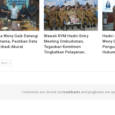
ta Weny Gaib Datangi
Wawali RVM Hadiri Entry
Hadiri 
tama, Pastikan Data
Meeting Ombudsman,
Weny 
ribadi Akurat
Tegaskan Komitmen
Pengu
Tingkatkan Pelayanan…
Hukum
NEXT
Comments are closed, but
trackbacks
and pingbacks are op