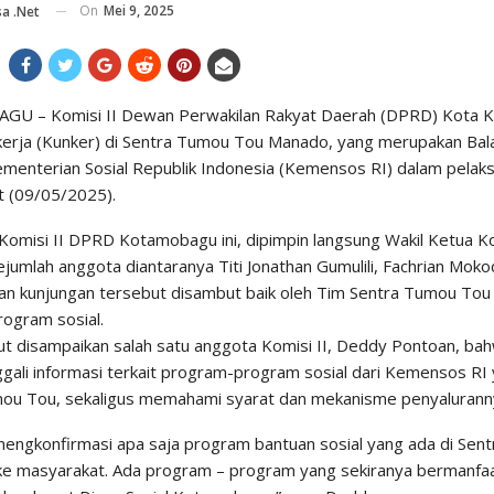
On
Mei 9, 2025
a .net
U – Komisi II Dewan Perwakilan Rakyat Daerah (DPRD) Kota 
kerja (Kunker) di Sentra Tumou Tou Manado, yang merupakan Bal
menterian Sosial Republik Indonesia (Kemensos RI) dalam pelak
t (09/05/2025).
Komisi II DPRD Kotamobagu ini, dipimpin langsung Wakil Ketua K
jumlah anggota diantaranya Titi Jonathan Gumulili, Fachrian Mo
an kunjungan tersebut disambut baik oleh Tim Sentra Tumou To
rogram sosial.
ut disampaikan salah satu anggota Komisi II, Deddy Pontoan, bah
gali informasi terkait program-program sosial dari Kemensos RI 
ou Tou, sekaligus memahami syarat dan mekanisme penyalurann
 mengkonfirmasi apa saja program bantuan sosial yang ada di Se
 ke masyarakat. Ada program – program yang sekiranya bermanfa