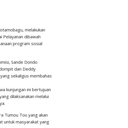
Kotamobagu, melakukan
ai Pelayanan dibawah
sanaan program sosial
omisi, Sande Dondo
kodompit dan Deddy
u yang sekaligus membahas
wa kunjungan ini bertujuan
yang dilaksanakan melalui
ya.
ntra Tumou Tou yang akan
at untuk masyarakat yang