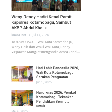
Weny-Rendy Hadiri Kenal Pamit
Kapolres Kotamobagu, Sambut
AKBP Abdul Kholik
kuasa .net
Jul 14, 2026
KOTAMOBAGU – Wali Kota Kotamobagu,
Weny Gaib dan Wakil Wali Kota, Rendy
Virgiawan Mangkat menghadiri acara kenal…
Hari Lahir Pancasila 2026,
Wali Kota Kotamobagu
Serukan Penguatan…
Jun 1, 2026
Hardiknas 2026, Pemkot
Kotamobagu Tekankan
Pendidikan Bermutu
untuk…
Mei 6, 2026