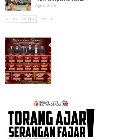
Agu 6, 2026
PREV
NEXT
1 of 1.146