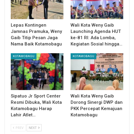
Lepas Kontingen
Wali Kota Weny Gaib
Jamnas Pramuka, Weny
Launching Agenda HUT
Gaib Titip Pesan Jaga
ke-81 RI: Ada Lomba,
Nama Baik Kotamobagu
Kegiatan Sosial hingga…
KOTAMOBAGU
KOTAMOBAGU
Sipatuo Jr Sport Center
Wali Kota Weny Gaib
Resmi Dibuka, Wali Kota
Dorong Sinergi DWP dan
Kotamobagu Harap
PKK Percepat Kemajuan
Lahir Atlet…
Kotamobagu
PREV
NEXT