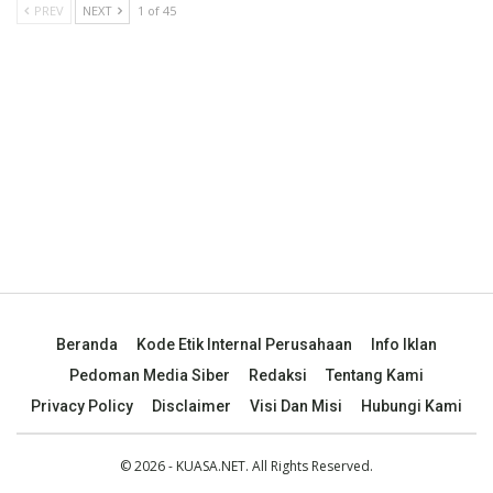
PREV
NEXT
1 of 45
Beranda
Kode Etik Internal Perusahaan
Info Iklan
Pedoman Media Siber
Redaksi
Tentang Kami
Privacy Policy
Disclaimer
Visi Dan Misi
Hubungi Kami
© 2026 - KUASA.NET. All Rights Reserved.