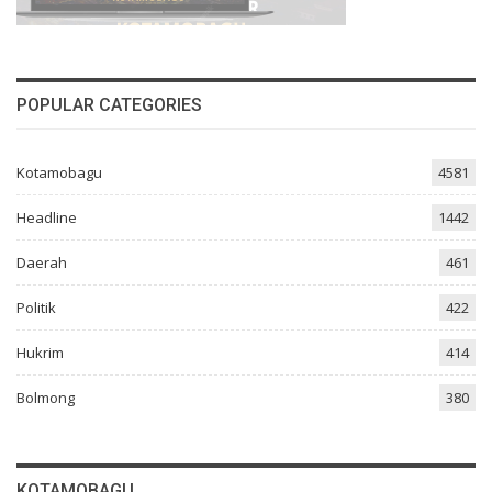
POPULAR CATEGORIES
Kotamobagu
4581
Headline
1442
Daerah
461
Politik
422
Hukrim
414
Bolmong
380
KOTAMOBAGU