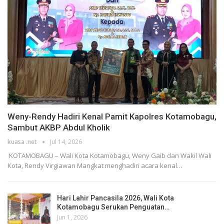
Weny-Rendy Hadiri Kenal Pamit Kapolres Kotamobagu,
Sambut AKBP Abdul Kholik
kuasa .net
Jul 14, 2026
KOTAMOBAGU – Wali Kota Kotamobagu, Weny Gaib dan Wakil Wali
Kota, Rendy Virgiawan Mangkat menghadiri acara kenal…
Hari Lahir Pancasila 2026, Wali Kota
Kotamobagu Serukan Penguatan…
Jun 1, 2026