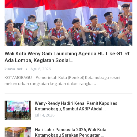
Wali Kota Weny Gaib Launching Agenda HUT ke-81 RI:
Ada Lomba, Kegiatan Sosial…
kuasa .net
Agu 8, 2026
KOTAMOBAGU – Pemerintah Kota (Pemkot) Kotamobagu resmi
meluncurkan rangkaian kegiatan dalam rangka…
Weny-Rendy Hadiri Kenal Pamit Kapolres
Kotamobagu, Sambut AKBP Abdul…
Jul 14, 2026
Hari Lahir Pancasila 2026, Wali Kota
Kotamobagu Serukan Penguatan…