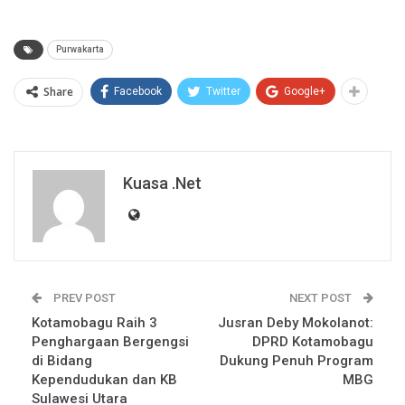
Purwakarta
Share
Facebook
Twitter
Google+
Kuasa .net
PREV POST
NEXT POST
Kotamobagu Raih 3
Jusran Deby Mokolanot:
Penghargaan Bergengsi
DPRD Kotamobagu
di Bidang
Dukung Penuh Program
Kependudukan dan KB
MBG
Sulawesi Utara