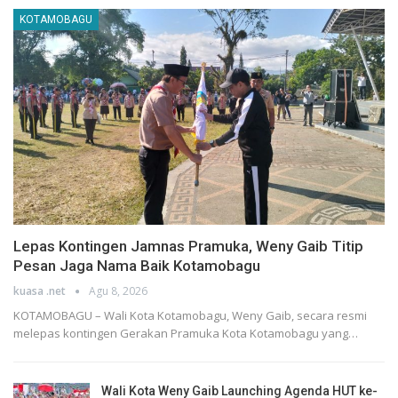
KOTAMOBAGU
Lepas Kontingen Jamnas Pramuka, Weny Gaib Titip
Pesan Jaga Nama Baik Kotamobagu
kuasa .net
Agu 8, 2026
KOTAMOBAGU – Wali Kota Kotamobagu, Weny Gaib, secara resmi
melepas kontingen Gerakan Pramuka Kota Kotamobagu yang…
Wali Kota Weny Gaib Launching Agenda HUT ke-