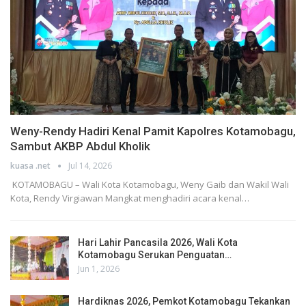
Weny-Rendy Hadiri Kenal Pamit Kapolres Kotamobagu,
Sambut AKBP Abdul Kholik
kuasa .net
Jul 14, 2026
KOTAMOBAGU – Wali Kota Kotamobagu, Weny Gaib dan Wakil Wali
Kota, Rendy Virgiawan Mangkat menghadiri acara kenal…
Hari Lahir Pancasila 2026, Wali Kota
Kotamobagu Serukan Penguatan…
Jun 1, 2026
Hardiknas 2026, Pemkot Kotamobagu Tekankan