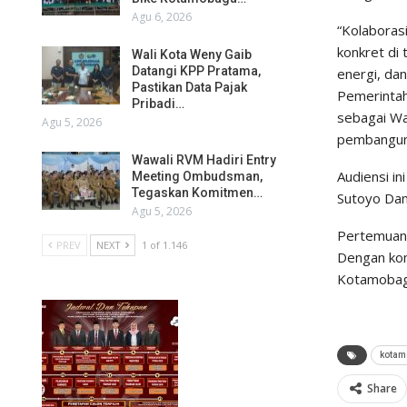
Agu 6, 2026
“Kolaborasi
konkret di
Wali Kota Weny Gaib
Datangi KPP Pratama,
energi, da
Pastikan Data Pajak
Pemerintah
Pribadi…
sebagai Wa
Agu 5, 2026
pembanguna
Wawali RVM Hadiri Entry
Audiensi i
Meeting Ombudsman,
Tegaskan Komitmen…
Sutoyo Dam
Agu 5, 2026
Pertemuan 
PREV
NEXT
1 of 1.146
Dengan kom
Kotamobagu
kotam
Share