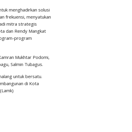
untuk menghadirkan solusi
kan frekuensi, menyatukan
i mitra strategis
ota dan Rendy Mangkat
program-program
a Kamran Mukhtar Podomi,
agu, Salmin Tubagus.
alang untuk bersatu.
pembangunan di Kota
 (Lamk)