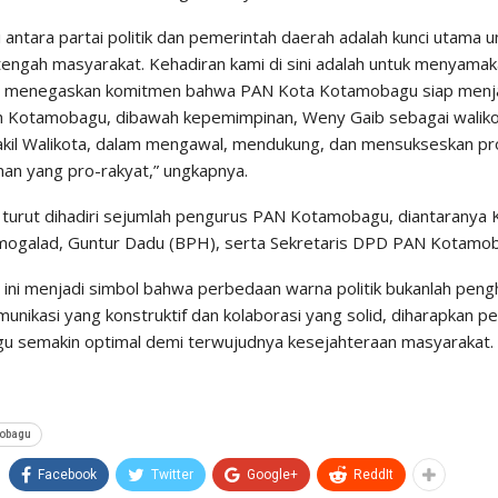
 antara partai politik dan pemerintah daerah adalah kunci utama 
 tengah masyarakat. Kehadiran kami di sini adalah untuk menyama
n menegaskan komitmen bahwa PAN Kota Kotamobagu siap menjad
 Kotamobagu, dibawah kepemimpinan, Weny Gaib sebagai walik
kil Walikota, dalam mengawal, mendukung, dan mensukseskan 
n yang pro-rakyat,” ungkapnya.
ni turut dihadiri sejumlah pengurus PAN Kotamobagu, diantarany
ogalad, Guntur Dadu (BPH), serta Sekretaris DPD PAN Kotamob
ini menjadi simbol bahwa perbedaan warna politik bukanlah pengh
unikasi yang konstruktif dan kolaborasi yang solid, diharapkan 
 semakin optimal demi terwujudnya kesejahteraan masyarakat.
obagu
Facebook
Twitter
Google+
ReddIt