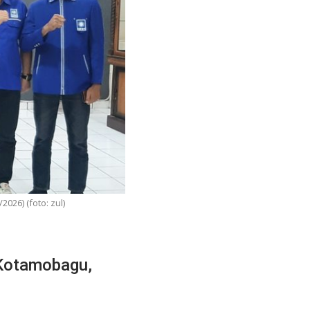
026) (foto: zul)
 Kotamobagu,