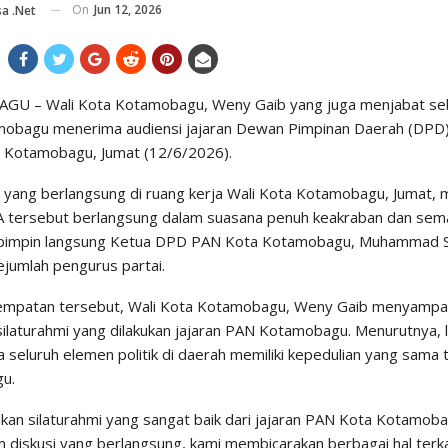
On
Jun 12, 2026
a .net
U – Wali Kota Kotamobagu, Weny Gaib yang juga menjabat se
obagu menerima audiensi jajaran Dewan Pimpinan Daerah (DPD) 
 Kotamobagu, Jumat (12/6/2026).
yang berlangsung di ruang kerja Wali Kota Kotamobagu, Jumat, mu
 tersebut berlangsung dalam suasana penuh keakraban dan se
ipimpin langsung Ketua DPD PAN Kota Kotamobagu, Muhammad Su
jumlah pengurus partai.
mpatan tersebut, Wali Kota Kotamobagu, Weny Gaib menyampaik
silaturahmi yang dilakukan jajaran PAN Kotamobagu. Menurutnya, 
a seluruh elemen politik di daerah memiliki kepedulian yang sam
u.
akan silaturahmi yang sangat baik dari jajaran PAN Kota Kotamo
m diskusi yang berlangsung, kami membicarakan berbagai hal ter