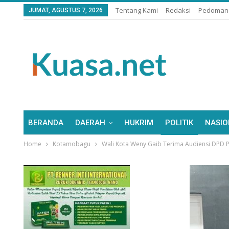
Tentang Kami
Redaksi
Pedoman 
JUMAT, AGUSTUS 7, 2026
BERANDA
DAERAH
HUKRIM
POLITIK
NASIO
Home
Kotamobagu
Wali Kota Weny Gaib Terima Audiensi DPD 