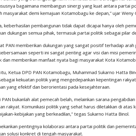
ususnya bagaimana membangun sinergi yang kuat antara partai pol
h masyarakat demi kemajuan Kotamobagu ke depan,” ujar Weny G
, keberhasilan pembangunan tidak dapat dicapai hanya oleh peme
n dukungan semua pihak, termasuk partai politik sebagai pilar d
hat PAN memberikan dukungan yang sangat positif terhadap ara
ebersamaan seperti ini sangat penting agar visi dan misi pemerin
k dan memberikan manfaat nyata bagi masyarakat Kota Kotamoba
 itu, Ketua DPD PAN Kotamobagu, Muhammad Sukarno Hatta Bin
sebagai kekuatan politik yang mengedepankan kepentingan rakya
an yang efektif dan berorientasi pada kesejahteraan.
agi PAN bukanlah alat pemecah belah, melainkan sarana pengabdia
n rakyat. Komunikasi politik yang sehat harus diletakkan di atas
bijakan-kebijakan yang berkeadilan,” tegas Sukarno Hatta Binol.
ekankan pentingnya kolaborasi antara partai politik dan pemerint
an solusi konkret di tengah masyarakat.