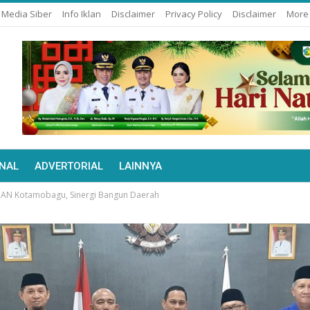
Media Siber
Info Iklan
Disclaimer
Privacy Policy
Disclaimer
Mor
NAL
ADVERTORIAL
LAINNYA
PAN Kotamobagu, Sinergi Bangun Daerah