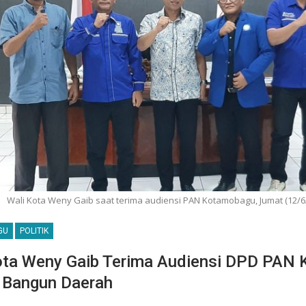
Wali Kota Weny Gaib saat terima audiensi PAN Kotamobagu, Jumat (12/6/2
GU
POLITIK
ota Weny Gaib Terima Audiensi DPD PAN
i Bangun Daerah