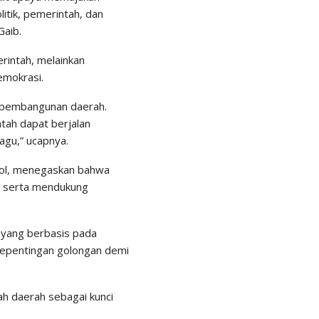
itik, pemerintah, dan
aib.
rintah, melainkan
emokrasi.
h pembangunan daerah.
tah dapat berjalan
gu,” ucapnya.
ol, menegaskan bahwa
t serta mendukung
n yang berbasis pada
 kepentingan golongan demi
ah daerah sebagai kunci