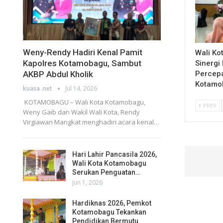
Weny-Rendy Hadiri Kenal Pamit
Wali Ko
Kapolres Kotamobagu, Sambut
Sinergi
AKBP Abdul Kholik
Percep
Kotamo
kuasa .net
Jul 14, 2026
KOTAMOBAGU – Wali Kota Kotamobagu,
PREV
Weny Gaib dan Wakil Wali Kota, Rendy
Virgiawan Mangkat menghadiri acara kenal…
Hari Lahir Pancasila 2026,
Wali Kota Kotamobagu
Serukan Penguatan…
Jun 1, 2026
Hardiknas 2026, Pemkot
Kotamobagu Tekankan
Pendidikan Bermutu