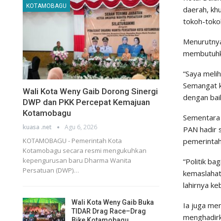
KOTAMOBAGU
daerah, kh
tokoh-toko
Menurutnya
membutuhka
“Saya meli
Semangat k
Wali Kota Weny Gaib Dorong Sinergi
dengan bai
DWP dan PKK Percepat Kemajuan
Kotamobagu
Sementara
kuasa .net
Agu 6, 2026
PAN hadir 
pemerintah
KOTAMOBAGU - Pemerintah Kota
Kotamobagu secara resmi mengukuhkan
kepengurusan baru Dharma Wanita
“Politik b
Persatuan (DWP)…
kemaslahata
lahirnya ke
Wali Kota Weny Gaib Buka
Ia juga men
TIDAR Drag Race–Drag
menghadirk
Bike Kotamobagu…