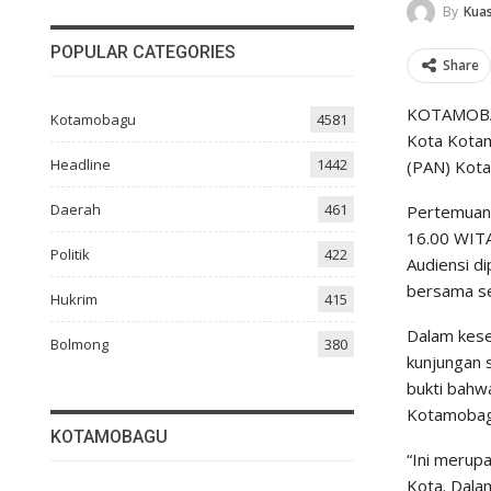
By
Kuas
POPULAR CATEGORIES
Share
KOTAMOBAG
Kotamobagu
4581
Kota Kotam
Headline
1442
(PAN) Kota
Daerah
461
Pertemuan 
16.00 WITA
Politik
422
Audiensi d
bersama se
Hukrim
415
Dalam kese
Bolmong
380
kunjungan 
bukti bahw
Kotamobag
KOTAMOBAGU
“Ini merup
Kota. Dala