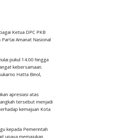
bagai Ketua DPC PKB
Partai Amanat Nasional
lai pukul 14.00 hingga
mangat kebersamaan.
karno Hatta Binol,
an apresiasi atas
langkah tersebut menjadi
a terhadap kemajuan Kota
bagu kepada Pemerintah
kait upaya memajukan