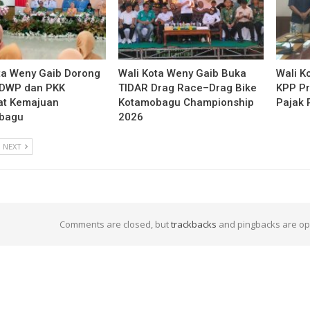
ta Weny Gaib Dorong
Wali Kota Weny Gaib Buka
Wali K
 DWP dan PKK
TIDAR Drag Race–Drag Bike
KPP Pr
at Kemajuan
Kotamobagu Championship
Pajak 
bagu
2026
NEXT
Comments are closed, but
trackbacks
and pingbacks are op