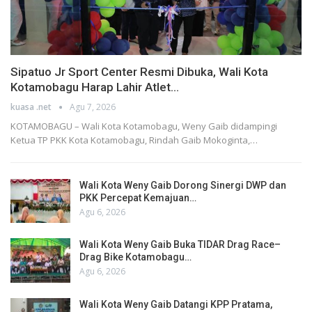
Sipatuo Jr Sport Center Resmi Dibuka, Wali Kota
Kotamobagu Harap Lahir Atlet…
kuasa .net
Agu 7, 2026
KOTAMOBAGU – Wali Kota Kotamobagu, Weny Gaib didampingi
Ketua TP PKK Kota Kotamobagu, Rindah Gaib Mokoginta,…
Wali Kota Weny Gaib Dorong Sinergi DWP dan
PKK Percepat Kemajuan…
Agu 6, 2026
Wali Kota Weny Gaib Buka TIDAR Drag Race–
Drag Bike Kotamobagu…
Agu 6, 2026
Wali Kota Weny Gaib Datangi KPP Pratama,