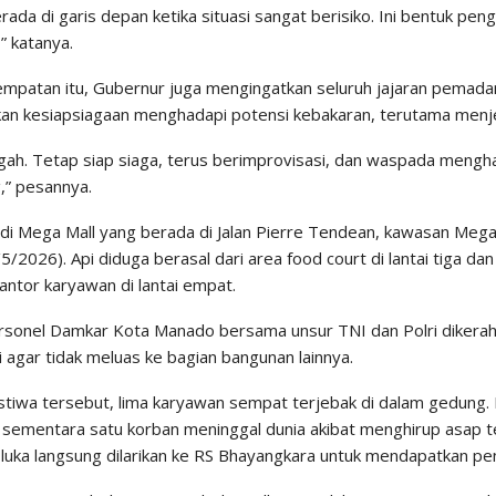
ada di garis depan ketika situasi sangat berisiko. Ini bentuk pen
,” katanya.
mpatan itu, Gubernur juga mengingatkan seluruh jajaran pemada
an kesiapsiagaan menghadapi potensi kebakaran, terutama menj
ngah. Tetap siap siaga, terus berimprovisasi, dan waspada meng
” pesannya.
di Mega Mall yang berada di Jalan Pierre Tendean, kawasan Mega
5/2026). Api diduga berasal dari area food court di lantai tiga 
antor karyawan di lantai empat.
rsonel Damkar Kota Manado bersama unsur TNI dan Polri dikera
 agar tidak meluas ke bagian bangunan lainnya.
stiwa tersebut, lima karyawan sempat terjebak di dalam gedung.
, sementara satu korban meninggal dunia akibat menghirup asap te
luka langsung dilarikan ke RS Bhayangkara untuk mendapatkan p