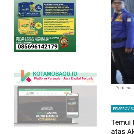
Pertemuan
PEMPROV S
Temui 
atas A