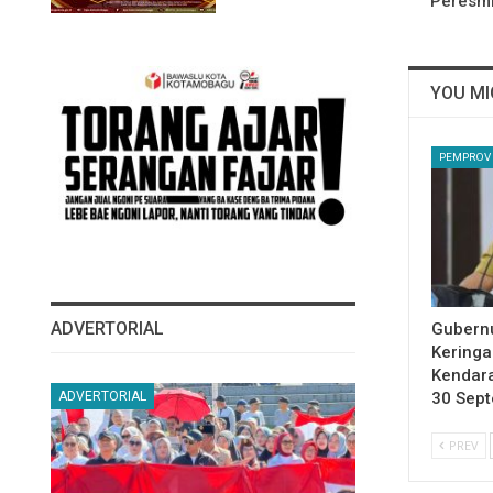
Peresmi
YOU MI
PEMPROV
ADVERTORIAL
Gubernu
Kering
Kendara
30 Sep
ADVERTORIAL
PREV