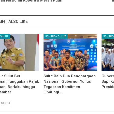
an Nasional Koperasi Merah Putih
GHT ALSO LIKE
 SULUT
PEMPROV SULUT
PEMPRO
r Sulut Beri
Sulut Raih Dua Penghargaan
Gubern
anan Tunggakan Pajak
Nasional, Gubernur Yulius
Sapi K
an, Berlaku hingga
Tegaskan Komitmen
Presid
tember
Lindungi…
NEXT