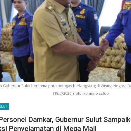
 Gubernur Sulut bersama para petugas berlangsung di Wisma Negara Bu
(18/5/2026) (foto: kominfo sulut)
ULUT
Personel Damkar, Gubernur Sulut Sampai
ksi Penyelamatan di Mega Mall