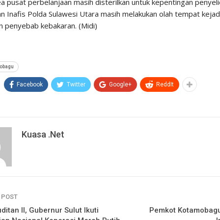
rea pusat perbelanjaan masih disterilkan untuk kepentingan penyel
an Inafis Polda Sulawesi Utara masih melakukan olah tempat kejad
 penyebab kebakaran. (Midi)
obagu
Facebook
Twitter
Google+
ReddIt
Kuasa .net
 POST
ditan II, Gubernur Sulut Ikuti
Pemkot Kotamobagu