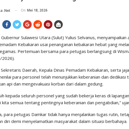
On
Mei 18, 2026
a .net
ubernur Sulawesi Utara (Sulut) Yulius Selvanus, menyampaikan 
emadam Kebakaran usai penanganan kebakaran hebat yang mela
gamas. Pertemuan bersama para petugas berlangsung di Wisma
5/2026).
 Sekretaris Daerah, Kepala Dinas Pemadam Kebakaran, serta ja
nilai para personel telah menunjukkan keberanian dan dedikasi ti
 api dan mengevakuasi korban dari dalam gedung.
ih kepada seluruh personel yang sudah bekerja keras di lapangan.
i kita semua tentang pentingnya keberanian dan pengabdian,” uja
, para petugas Damkar tidak hanya menjalankan tugas rutin, tet
n diri demi menyelamatkan masyarakat dalam situasi berbahaya.