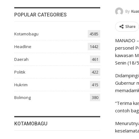
By
Kuas
POPULAR CATEGORIES
Share
Kotamobagu
4585
MANADO – G
Headline
1442
personel P
kawasan Me
Daerah
461
Senin (18/
Politik
422
Didampingi
Gubernur me
Hukrim
415
memadamkan
Bolmong
380
“Terima kas
contoh bag
Menurutnya
KOTAMOBAGU
keselamata