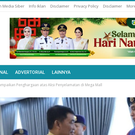
 Media Siber
Info Iklan
Disclaimer
Privacy Policy
Disclaimer
Mor
NAL
ADVERTORIAL
LAINNYA
ampaikan Penghargaan atas Aksi Penyelamatan di Mega Mall