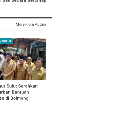
Imban Secara Bertahap
More From Author
V SULUT
ur Sulut Serahkan
urban Bantuan
en di Bolmong