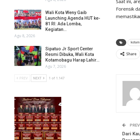
Saat ini, a
Forensik d
Wali Kota Weny Gaib
memastikan
Launching Agenda HUT ke-
81 RI: Ada Lomba,
Kegiatan…
Agu 8, 2026
kotam
Sipatuo Jr Sport Center
Share
Resmi Dibuka, Wali Kota
Kotamobagu Harap Lahir…
Agu 7, 2026
PREV
NEXT
1 of 1.147
PREV
Dari Kau