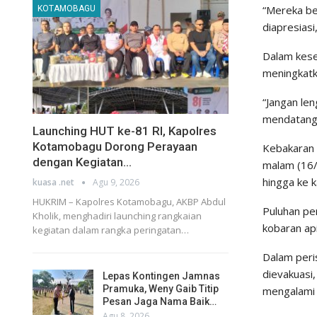
“Mereka ber
KOTAMOBAGU
diapresiasi
Dalam kese
meningkatk
“Jangan le
mendatang,
Launching HUT ke-81 RI, Kapolres
Kotamobagu Dorong Perayaan
Kebakaran 
dengan Kegiatan…
malam (16/
hingga ke k
kuasa .net
Agu 9, 2026
HUKRIM – Kapolres Kotamobagu, AKBP Abdul
Puluhan pe
Kholik, menghadiri launching rangkaian
kobaran api
kegiatan dalam rangka peringatan…
Dalam peri
dievakuasi
Lepas Kontingen Jamnas
Pramuka, Weny Gaib Titip
mengalami 
Pesan Jaga Nama Baik…
Agu 8, 2026