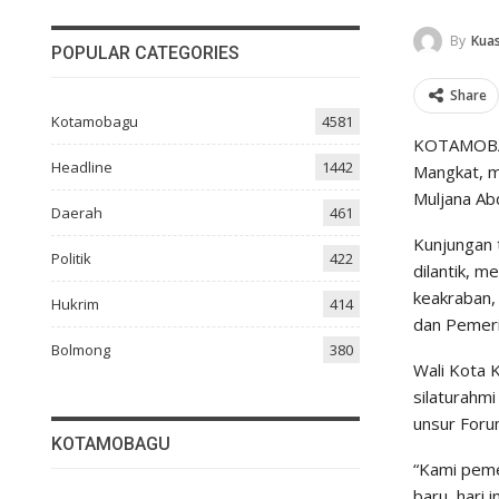
By
Kuas
POPULAR CATEGORIES
Share
Kotamobagu
4581
KOTAMOBAGU
Headline
1442
Mangkat, m
Muljana Abd
Daerah
461
Kunjungan 
Politik
422
dilantik, 
keakraban,
Hukrim
414
dan Pemer
Bolmong
380
Wali Kota 
silaturahm
unsur Foru
KOTAMOBAGU
“Kami peme
baru, hari 