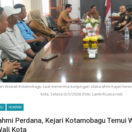
an Wawali Kotamobagu saat menerima kunjungan silaturahmi Kajari beserta
kota, Selasa (5/5/2026) (foto: Lamk/Kuasa.net)
GU
HUKRIM
rahmi Perdana, Kejari Kotamobagu Temui W
Wali Kota