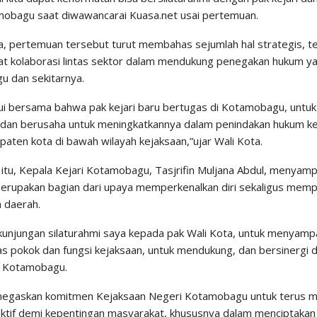
obagu saat diwawancarai Kuasa.net usai pertemuan.
, pertemuan tersebut turut membahas sejumlah hal strategis, 
 kolaborasi lintas sektor dalam mendukung penegakan hukum yang
 dan sekitarnya.
hui bersama bahwa pak kejari baru bertugas di Kotamobagu, untuk
 dan berusaha untuk meningkatkannya dalam penindakan hukum k
paten kota di bawah wilayah kejaksaan,”ujar Wali Kota.
itu, Kepala Kejari Kotamobagu, Tasjrifin Muljana Abdul, menyam
erupakan bagian dari upaya memperkenalkan diri sekaligus memp
 daerah.
 kunjungan silaturahmi saya kepada pak Wali Kota, untuk menyampa
gas pokok dan fungsi kejaksaan, untuk mendukung, dan bersinergi
i Kotamobagu.
negaskan komitmen Kejaksaan Negeri Kotamobagu untuk terus 
ktif demi kepentingan masyarakat, khususnya dalam menciptaka