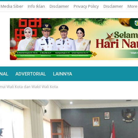
Media Siber
Info Iklan
Disclaimer
Privacy Policy
Disclaimer
Mor
NAL
ADVERTORIAL
LAINNYA
ui Wali Kota dan Wakil Wali Kota