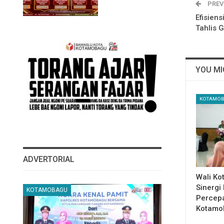
PREV
Efisien
Tahlis 
YOU MI
KOTAMO
ADVERTORIAL
Wali Ko
Sinergi
KOTAMOBAGU
Percep
Kotamo