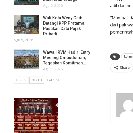
adil dan h
Agu 6, 2026
“Manfaat d
Wali Kota Weny Gaib
Datangi KPP Pratama,
dari pak w
Pastikan Data Pajak
pemerintah
Pribadi…
Agu 5, 2026
Wawali RVM Hadiri Entry
kotam
Meeting Ombudsman,
Tegaskan Komitmen…
Share
Agu 5, 2026
PREV
NEXT
1 of 1.146