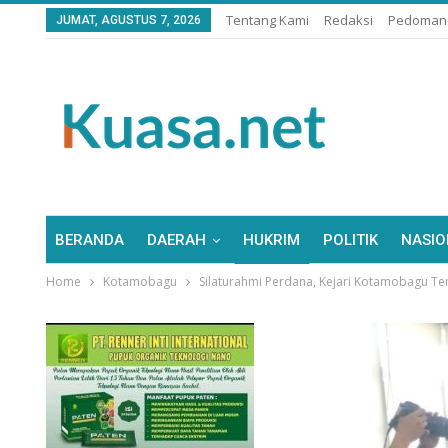
Tentang Kami
Redaksi
Pedoman 
JUMAT, AGUSTUS 7, 2026
BERANDA
DAERAH
HUKRIM
POLITIK
NASIO
Home
Kotamobagu
Silaturahmi Perdana, Kejari Kotamobagu Tem