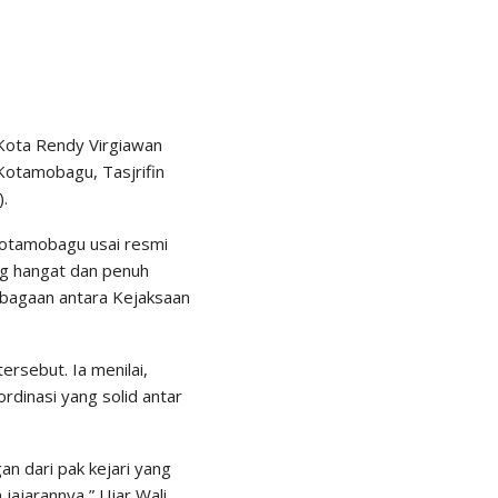
Kota Rendy Virgiawan
Kotamobagu, Tasjrifin
).
Kotamobagu usai resmi
ng hangat dan penuh
bagaan antara Kejaksaan
rsebut. Ia menilai,
rdinasi yang solid antar
n dari pak kejari yang
 jajarannya,” Ujar Wali