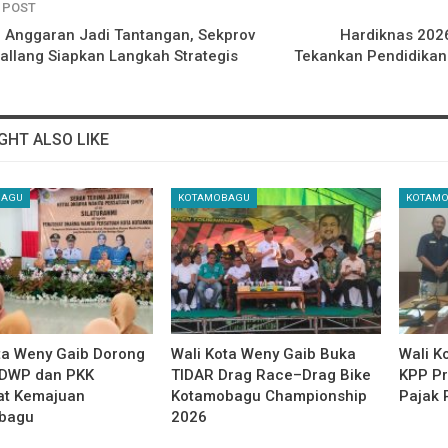
 POST
si Anggaran Jadi Tantangan, Sekprov
Hardiknas 202
Gallang Siapkan Langkah Strategis
Tekankan Pendidikan
GHT ALSO LIKE
BAGU
KOTAMOBAGU
KOTAM
ta Weny Gaib Dorong
Wali Kota Weny Gaib Buka
Wali K
 DWP dan PKK
TIDAR Drag Race–Drag Bike
KPP Pr
at Kemajuan
Kotamobagu Championship
Pajak 
bagu
2026