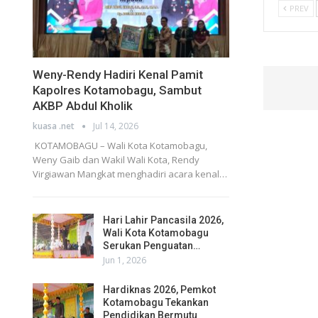
PREV
Weny-Rendy Hadiri Kenal Pamit
Kapolres Kotamobagu, Sambut
AKBP Abdul Kholik
kuasa .net
Jul 14, 2026
KOTAMOBAGU – Wali Kota Kotamobagu,
Weny Gaib dan Wakil Wali Kota, Rendy
Virgiawan Mangkat menghadiri acara kenal…
Hari Lahir Pancasila 2026,
Wali Kota Kotamobagu
Serukan Penguatan…
Jun 1, 2026
Hardiknas 2026, Pemkot
Kotamobagu Tekankan
Pendidikan Bermutu