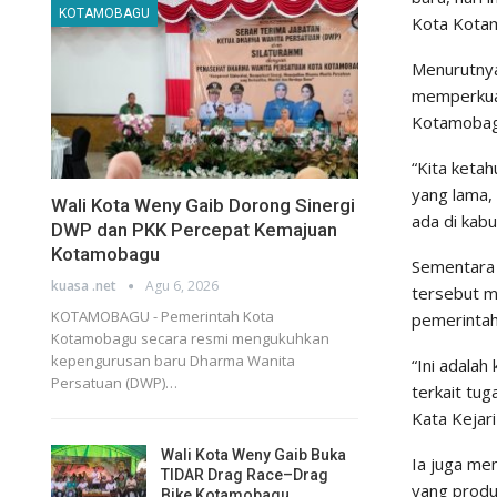
KOTAMOBAGU
Kota Kotam
Menurutnya
memperkuat
Kotamobagu
“Kita keta
yang lama,
Wali Kota Weny Gaib Dorong Sinergi
ada di kabu
DWP dan PKK Percepat Kemajuan
Kotamobagu
Sementara 
kuasa .net
Agu 6, 2026
tersebut m
KOTAMOBAGU - Pemerintah Kota
pemerintah
Kotamobagu secara resmi mengukuhkan
kepengurusan baru Dharma Wanita
“Ini adalah
Persatuan (DWP)…
terkait tu
Kata Kejar
Wali Kota Weny Gaib Buka
Ia juga me
TIDAR Drag Race–Drag
yang produ
Bike Kotamobagu…