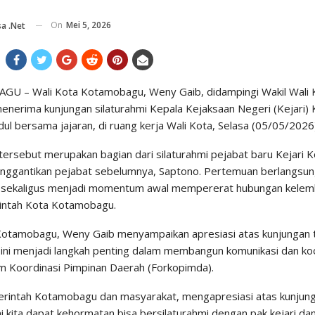
On
Mei 5, 2026
a .net
 – Wali Kota Kotamobagu, Weny Gaib, didampingi Wakil Wali 
enerima kunjungan silaturahmi Kepala Kejaksaan Negeri (Kejari) 
ul bersama jajaran, di ruang kerja Wali Kota, Selasa (05/05/2026
tersebut merupakan bagian dari silaturahmi pejabat baru Kejari 
menggantikan pejabat sebelumnya, Saptono. Pertemuan berlangsu
 sekaligus menjadi momentum awal mempererat hubungan kelem
intah Kota Kotamobagu.
Kotamobagu, Weny Gaib menyampaikan apresiasi atas kunjungan te
i ini menjadi langkah penting dalam membangun komunikasi dan koo
m Koordinasi Pimpinan Daerah (Forkopimda).
rintah Kotamobagu dan masyarakat, mengapresiasi atas kunjunga
ini kita dapat kehormatan bisa bersilaturahmi dengan pak kejari dan