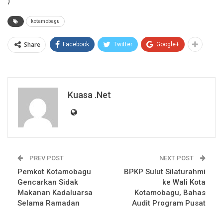
kotamobagu
Share
Facebook
Twitter
Google+
Kuasa .net
PREV POST
NEXT POST
Pemkot Kotamobagu
BPKP Sulut Silaturahmi
Gencarkan Sidak
ke Wali Kota
Makanan Kadaluarsa
Kotamobagu, Bahas
Selama Ramadan
Audit Program Pusat