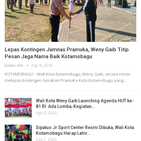
Lepas Kontingen Jamnas Pramuka, Weny Gaib Titip
Pesan Jaga Nama Baik Kotamobagu
kuasa .net
Agu 8, 2026
KOTAMOBAGU – Wali Kota Kotamobagu, Weny Gaib, secara resmi
melepas kontingen Gerakan Pramuka Kota Kotamobagu yang…
Wali Kota Weny Gaib Launching Agenda HUT ke-
81 RI: Ada Lomba, Kegiatan…
Agu 8, 2026
Sipatuo Jr Sport Center Resmi Dibuka, Wali Kota
Kotamobagu Harap Lahir…
Agu 7, 2026