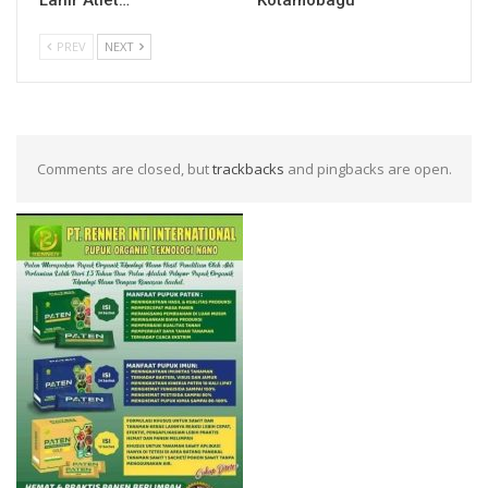
Lahir Atlet…
Kotamobagu
PREV
NEXT
Comments are closed, but
trackbacks
and pingbacks are open.