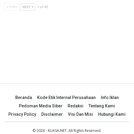
PREV
NEXT
1 of 45
Beranda
Kode Etik Internal Perusahaan
Info Iklan
Pedoman Media Siber
Redaksi
Tentang Kami
Privacy Policy
Disclaimer
Visi Dan Misi
Hubungi Kami
© 2026 - KUASA.NET. All Rights Reserved.