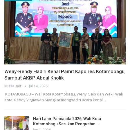
Weny-Rendy Hadiri Kenal Pamit Kapolres Kotamobagu,
Sambut AKBP Abdul Kholik
kuasa .net
Jul 14, 2026
KOTAMOBAGU – Wali Kota Kotamobagu, Weny Gaib dan Wakil Wali
Kota, Rendy Virgiawan Mangkat menghadiri acara kenal…
Hari Lahir Pancasila 2026, Wali Kota
Kotamobagu Serukan Penguatan…
Jun 1, 2026