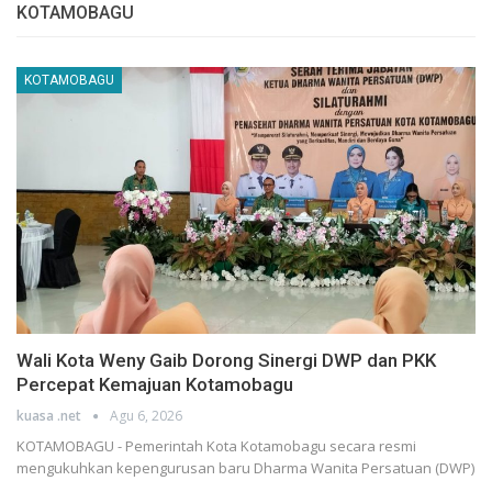
KOTAMOBAGU
KOTAMOBAGU
Wali Kota Weny Gaib Dorong Sinergi DWP dan PKK
Percepat Kemajuan Kotamobagu
kuasa .net
Agu 6, 2026
KOTAMOBAGU - Pemerintah Kota Kotamobagu secara resmi
mengukuhkan kepengurusan baru Dharma Wanita Persatuan (DWP)
…