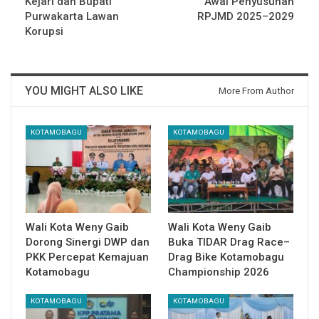
Kejari dan Bupati
Awal Penyusunan
Purwakarta Lawan
RPJMD 2025–2029
Korupsi
YOU MIGHT ALSO LIKE
More From Author
KOTAMOBAGU
KOTAMOBAGU
Wali Kota Weny Gaib
Wali Kota Weny Gaib
Dorong Sinergi DWP dan
Buka TIDAR Drag Race–
PKK Percepat Kemajuan
Drag Bike Kotamobagu
Kotamobagu
Championship 2026
KOTAMOBAGU
KOTAMOBAGU